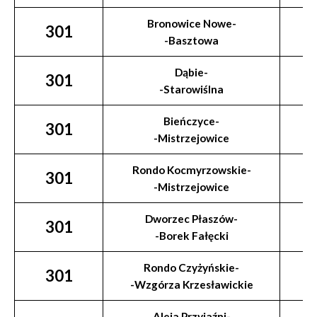
Bronowice Nowe-
301
-Basztowa
Dąbie-
301
-Starowiślna
Bieńczyce-
301
-Mistrzejowice
Rondo Kocmyrzowskie-
301
-Mistrzejowice
Dworzec Płaszów-
301
-Borek Fałęcki
Rondo Czyżyńskie-
301
-Wzgórza Krzesławickie
Aleja Przyjaźni-