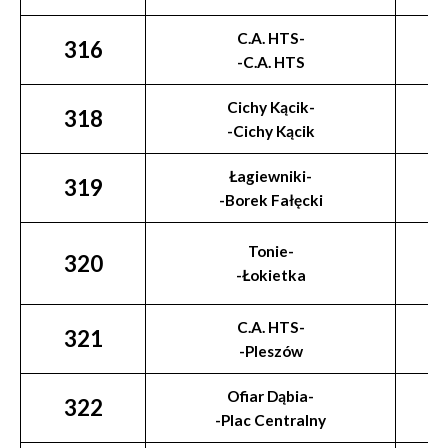
C.A. HTS-
316
-C.A. HTS
Cichy Kącik-
318
-Cichy Kącik
Łagiewniki-
319
-Borek Fałęcki
Tonie-
320
-Łokietka
C.A. HTS-
321
-Pleszów
Ofiar Dąbia-
322
-Plac Centralny