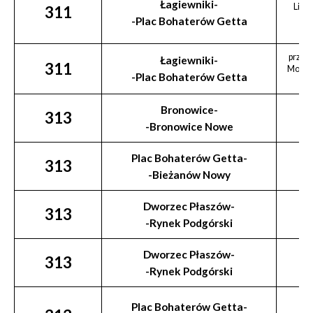
Łagiewniki-
Lima
311
Ka
-Plac Bohaterów Getta
przez:
Łagiewniki-
311
Moście
-Plac Bohaterów Getta
Bronowice-
313
-Bronowice Nowe
Plac Bohaterów Getta-
313
-Bieżanów Nowy
Dworzec Płaszów-
313
-Rynek Podgórski
Dworzec Płaszów-
313
-Rynek Podgórski
Plac Bohaterów Getta-