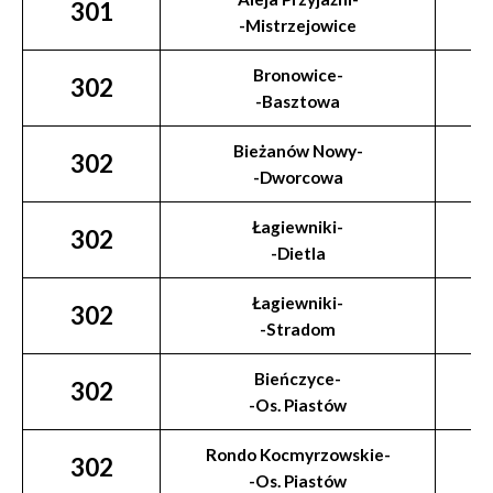
301
-Mistrzejowice
Bronowice-
302
-Basztowa
Bieżanów Nowy-
302
-Dworcowa
Łagiewniki-
302
-Dietla
Łagiewniki-
302
-Stradom
Bieńczyce-
302
-Os. Piastów
Rondo Kocmyrzowskie-
302
-Os. Piastów