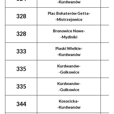
-Kurdwanów
Plac Bohaterów Getta-
328
-Mistrzejowice
Bronowice Nowe-
328
-Mydlniki
Piaski Wielkie-
333
-Kurdwanów
Kurdwanów-
335
-Golkowice
Kurdwanów-
335
-Golkowice
Kosocicka-
344
-Kurdwanów