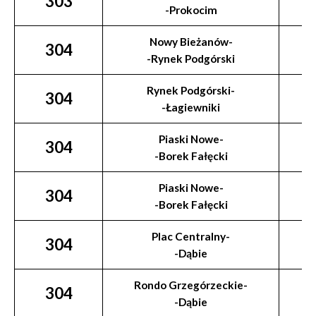
303
-Prokocim
Nowy Bieżanów-
304
-Rynek Podgórski
Rynek Podgórski-
304
-Łagiewniki
Piaski Nowe-
304
-Borek Fałęcki
Piaski Nowe-
304
-Borek Fałęcki
Plac Centralny-
304
-Dąbie
Rondo Grzegórzeckie-
304
-Dąbie