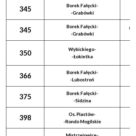
Borek Fałęcki-
345
-Grabówki
Borek Fałęcki-
prz
345
-Grabówki
Wybickiego-
350
-Łokietka
Borek Fałęcki-
366
-Lubostroń
Borek Fałęcki-
375
-Sidzina
Os. Piastów-
398
-Rondo Mogilskie
Mistrzejowice-