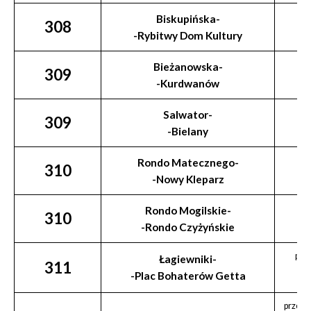
Biskupińska-
308
-Rybitwy Dom Kultury
Bieżanowska-
309
-Kurdwanów
Salwator-
309
-Bielany
Rondo Matecznego-
310
-Nowy Kleparz
Rondo Mogilskie-
310
-Rondo Czyżyńskie
prz
Łagiewniki-
311
R
-Plac Bohaterów Getta
przez: